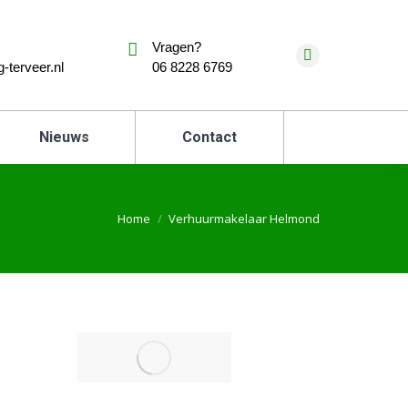
Vragen?
-terveer.nl
06 8228 6769
Nieuws
Contact
Home
Verhuurmakelaar Helmond
Je bent hier: