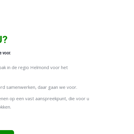
U?
e voor.
Volledig 
pak in de regio Helmond voor het
De eigenaar vol
rompslomp, ged
eerd samenwerken, daar gaan we voor.
enen op een vast aanspreekpunt, die voor u
okken.
Huurstra
Het doelgericht