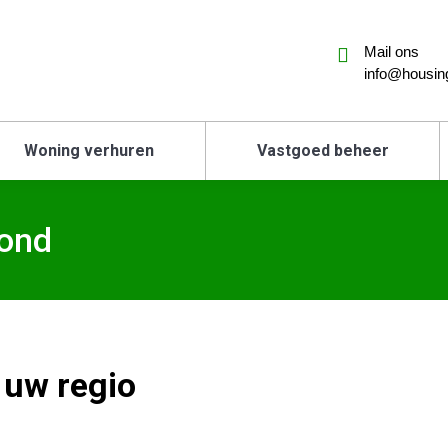
Mail ons
info@housing
Woning verhuren
Vastgoed beheer
ond
 uw regio